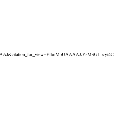
nMbUAAAAJ&citation_for_view=EfbnMbUAAAAJ:YsMSGLbcyi4C