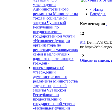
Чувашии "Об
утверждении
Административного
< Назад
регламента Министерства
Вперёд >
труда и социальной
защиты Чувашской
Комментарии
Республики по
предоставлению
1
2
государственной услуги
«Исполняет функции
#11
DennisVal
05.1
организатора по
кс https://schola
регистрации малоимущих
семей и малоимущих
1
2
одиноко проживающих
Обновить список 
граждан»
проект приказа об
утверждении
административного
регламента Министерства
труда и социальной
защиты Чувашской
Республики по
предоставлению
государственной услуги
«Исполняет функции