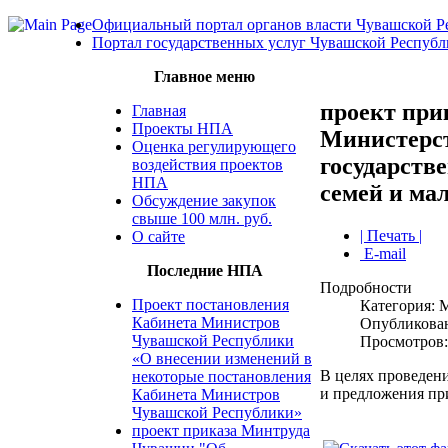
Официальный портал органов власти Чувашской Р
Портал государственных услуг Чувашской Респуб
Главное меню
проект при
Главная
Проекты НПА
Министерст
Оценка регулирующего
государств
воздействия проектов
НПА
семей и ма
Обсуждение закупок
свыше 100 млн. руб.
| Печать |
О сайте
E-mail
Последние НПА
Подробности
Проект постановления
Категория: 
Кабинета Министров
Опубликован
Чувашской Республики
Просмотров:
«О внесении изменений в
В целях проведен
некоторые постановления
и предложения пр
Кабинета Министров
Чувашской Республики»
проект приказа Минтруда