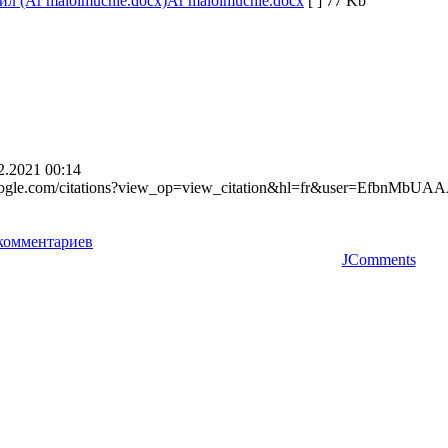
Ar maloimuchie.docx
[ ]
77 Kb
2.2021 00:14
r.google.com/citations?view_op=view_citation&hl=fr&user=Efb
комментариев
JComments